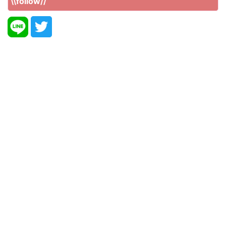
\\follow//