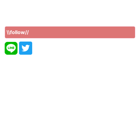
\\follow//