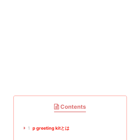
Contents
1
p greeting kitとは