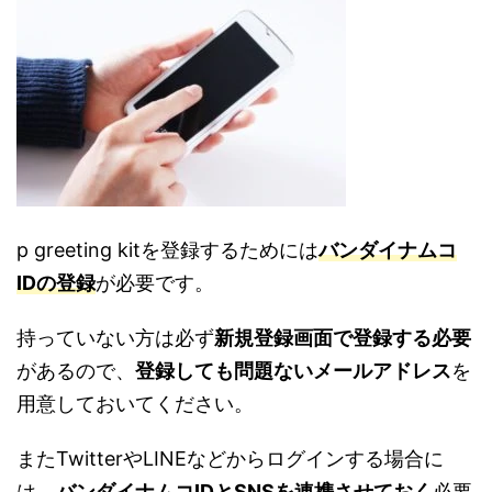
p greeting kitを登録するためには
バンダイナムコ
IDの登録
が必要です。
持っていない方は必ず
新規登録画面で登録する必要
があるので、
登録しても問題ないメールアドレス
を
用意しておいてください。
またTwitterやLINEなどからログインする場合に
は、
バンダイナムコIDとSNSを連携させておく
必要