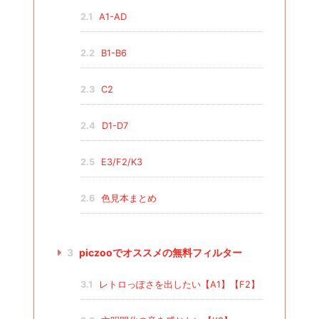
2.1
A1-AD
2.2
B1-B6
2.3
C2
2.4
D1-D7
2.5
E3/F2/K3
2.6
色見本まとめ
3
piczooでオススメの無料フィルター
3.1
レトロっぽさを出したい【A1】【F2】