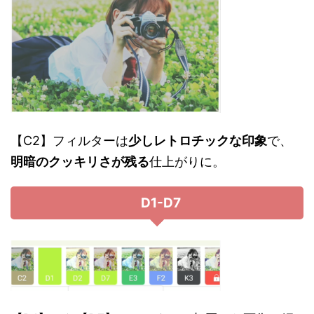
【C2】フィルターは
少しレトロチックな印象
で、
明暗のクッキリさが残る
仕上がりに。
D1-D7