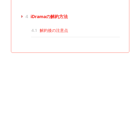
4
iDramaの解約方法
4.1
解約後の注意点