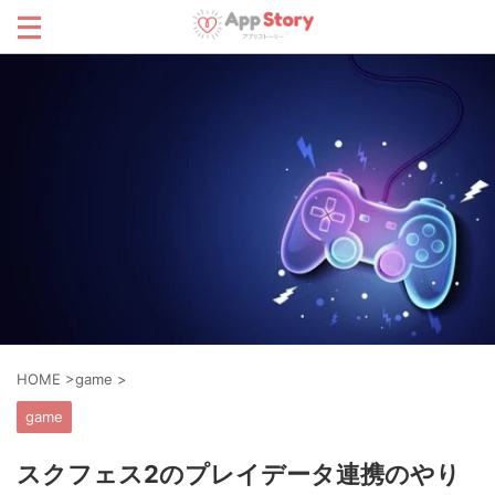
HOME
>
game
>
game
スクフェス2のプレイデータ連携のやり