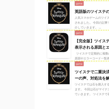
game
英語版のツイステ
人気スマホゲームのツイス
されました。 今回の記
介していきます。 ...
game
【完全版】ツイス
表示される原因と
ツイステで定期的に複数
原因やエラーコード一覧表
game
ツイステで二重決
ーの声、対処法を
ツイステでは石を購入す
ます。 今回は石がマイ
ていきます。 ツイステで石 .