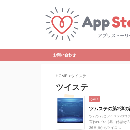
お問い合わせ
HOME
>
ツイステ
ツイステ
game
ツムステの第2弾の
ツムツムとツイステのコラ
言われている理由や誰がS
26日頃からツイス ...