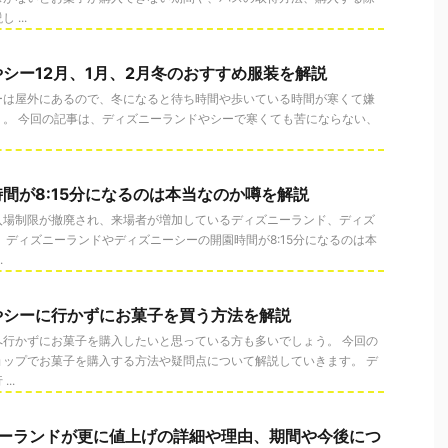
...
シー12月、1月、2月冬のおすすめ服装を解説
は屋外にあるので、冬になると待ち時間や歩いている時間が寒くて嫌
う。 今回の記事は、ディズニーランドやシーで寒くても苦にならない、
間が8:15分になるのは本当なのか噂を解説
入場制限が撤廃され、来場者が増加しているディズニーランド、ディズ
、ディズニーランドやディズニーシーの開園時間が8:15分になるのは本
.
やシーに行かずにお菓子を買う方法を解説
へ行かずにお菓子を購入したいと思っている方も多いでしょう。 今回の
ョップでお菓子を購入する方法や疑問点について解説していきます。 デ
..
ニーランドが更に値上げの詳細や理由、期間や今後につ