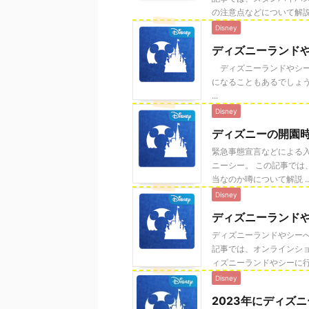
の注意点などについて解説し 
Disney
ディズニーランドや
ディズニーランドやシー
になることもあるでしょ
...
Disney
ディズニーの開園時
緊急事態宣言などによる
ニーシー。 この記事では
当なのか噂について解説 ..
Disney
ディズニーランド
ディズニーランドやシー
記事では、オンラインシ
ィズニーランドやシーに行 .
Disney
2023年にディズ