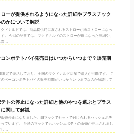
トローが提供されるようになった詳細やプラスチック
いのかについて解説
マクドナルドでは、商品提供時に渡されるストローが紙ストローになっ
ます。 今回の記事では、マクドナルドのストローが紙になった詳細や、
...
ーコンポテトパイ発売日はいつからいつまで？販売期
ら期間限定で復活しており、全国のマクドナルド店舗で購入が可能です。 こ
ドのベーコンポテトパイの販売期間がいつからいつまでなのか解説して
ポテトの停止になった詳細と他のやつを選ぶとプラス
引に関して解説
が販売停止になりました。朝マックでセットで付けられるハッシュポテ
なっています。 台湾のマックでもハッシュポテトの販売が停止されまし
...