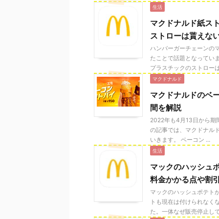
生活
マクドナルド紙ス
ストローは貰えな
ハンバーガーチェーンの
たことで話題となってい
プラスチックのストローは貰 
マクドナルド
マクドナルドのベ
間を解説
2022年も4月13日か
の記事では、マクドナル
いきます。 ベーコン ...
生活
マックのハッシュ
料金かかる点や割
マックのハッシュポテト
トも現在は付けられなく
た。一体なぜ販売停止してし 