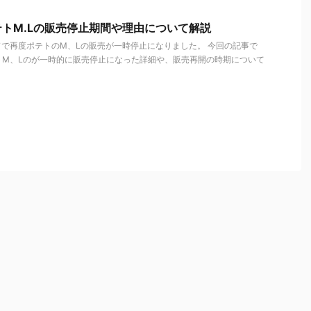
トM.Lの販売停止期間や理由について解説
ルドで再度ポテトのM、Lの販売が一時停止になりました。 今回の記事で
トM、Lのが一時的に販売停止になった詳細や、販売再開の時期について