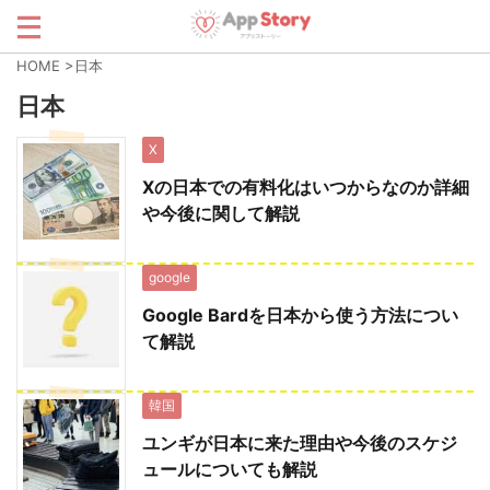
HOME
>
日本
日本
X
Xの日本での有料化はいつからなのか詳細
や今後に関して解説
google
Google Bardを日本から使う方法につい
て解説
韓国
ユンギが日本に来た理由や今後のスケジ
ュールについても解説