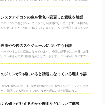
.
インスタアイコンの色を黄色へ変更した意味を解説
タのアイコンの色が変わっていることが話題になっています。 今回の記
色を変更したのかについて解説していきます。 なにわ男子の公式インス
.
た理由や今後のスケジュールについても解説
本へ来ていることが話題になっています。 今回の記事では、来日した理
ど、ユンギさんの来日情報を紹介していきます。 ユンギが日本に来てい
.
）のジミンが沖縄にいると話題になっている理由や詳
SIC JAPAN 2022年7月8日、突然TwitterにてBTSのメンバー・ジミンが沖
た。 韓国にいる筈のジミンが、なぜ沖縄にいると話題にな ...
いくら値上がりするのかや理由などについて解説