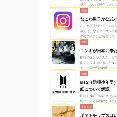
予想について紹介します ..
音楽
なにわ男子が公式
なにわ男子の公式インス
事では、なぜアイコンの
タのアイコンが黄色に 2 ..
韓国
ユンギが日本に来
BTSのユンギさんが、日
由やいつまでいるのかな
る！出国や到着時間につ ..
芸能
BTS（防弾少年団
細について解説
BTS UNIVERSAL MU
縄にいると話題になりまし
トレンド
ポテトチップスは