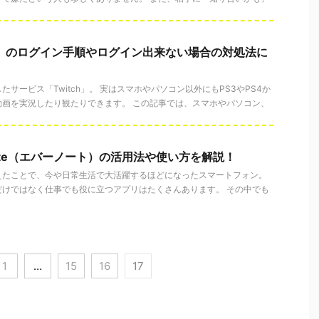
ッチ）のログイン手順やログイン出来ない場合の対処法に
サービス「Twitch」。 実はスマホやパソコン以外にもPS3やPS4か
動画を実況したり観たりできます。 この記事では、スマホやパソコン、
note（エバーノート）の活用法や使い方を解説！
えたことで、今や日常生活で大活躍するほどになったスマートフォン。
だけではなく仕事でも役に立つアプリはたくさんあります。 その中でも
1
…
15
16
17