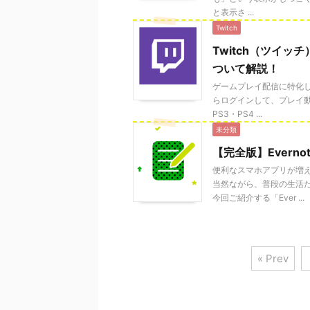
と表示さ ...
Twitch
Twitch（ツイ
ついて解説！
ゲームプレイ配信に特化した
らログインして、プレイ
PS3・PS4 ...
未分類
【完全版】Ever
便利なスマホアプリが増
当然ながら、普段の生活
今回ご紹介する「Ever ...
« Prev