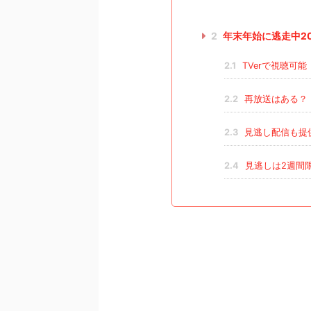
2
年末年始に逃走中2
2.1
TVerで視聴可能
2.2
再放送はある？
2.3
見逃し配信も提
2.4
見逃しは2週間