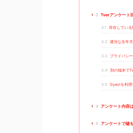
3
Tverアンケー
3.1
存在している
3.2
適当な生年月
3.3
プライバシー
3.4
別の端末でTv
3.5
Gyao!を利
4
アンケート内容
5
アンケートで嘘