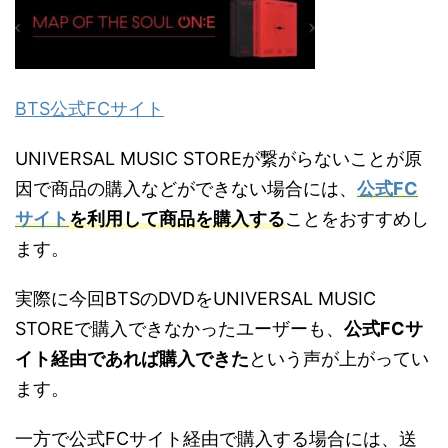
BTS公式FCサイト
UNIVERSAL MUSIC STORE
が繋がらないことが原
因で商品の購入などができない場合には、
公式
FC
サイト
を利用して商品を購入する
ことをおすすめし
ます。
実際に今回
BTS
の
DVD
を
UNIVERSAL MUSIC
STORE
で購入できなかったユーザーも、
公式
F
Cサ
イト
経由であれば購入できた
という声が上がってい
ます。
一方で公式
FCサイト
経由で購入する場合には、送