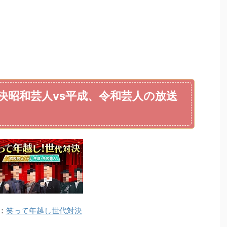
決昭和芸人vs平成、令和芸人の放送
：
笑って年越し世代対決