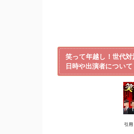
笑って年越し！世代対
日時や出演者について
引用