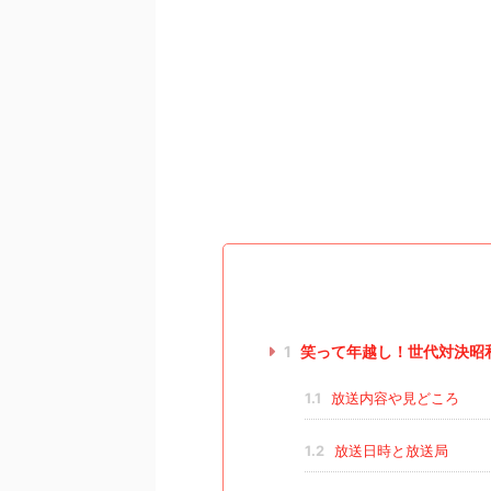
1
笑って年越し！世代対決昭
1.1
放送内容や見どころ
1.2
放送日時と放送局