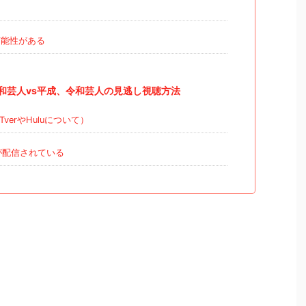
可能性がある
和芸人vs平成、令和芸人の見逃し視聴方法
erやHuluについて）
が配信されている