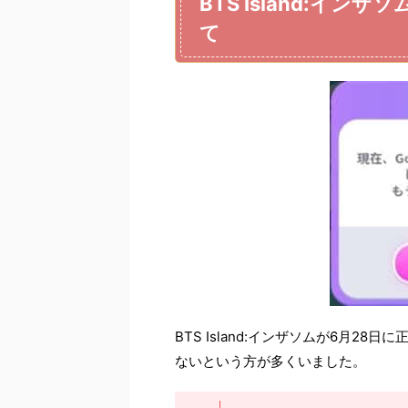
BTS Island:イ
て
BTS Island:インザソムが6月
ないという方が多くいました。