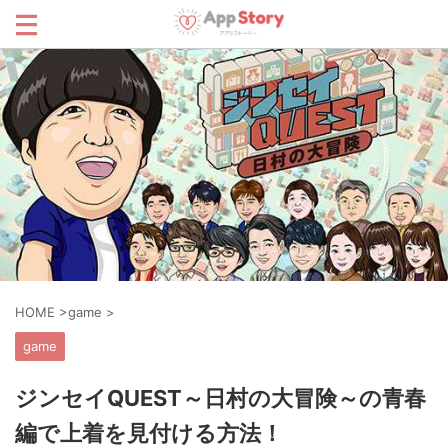
HOME
>
game
>
game
ジンセイQUEST～日村の大冒険～の青春
編で上着を見付ける方法！