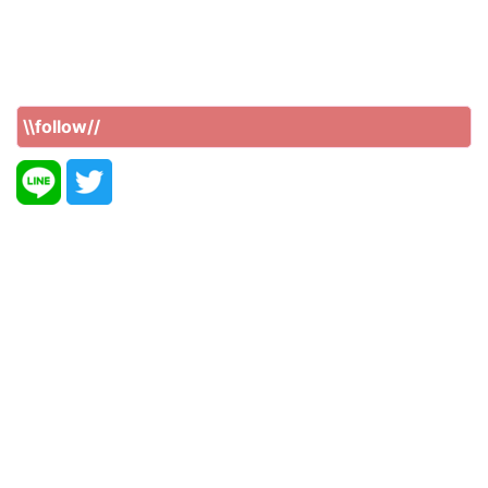
\\follow//