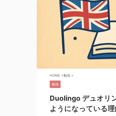
HOME
>
勉強
>
勉強
Duolingo デュ
ようになっている理