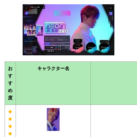
お
キャラクター名
す
す
め
度