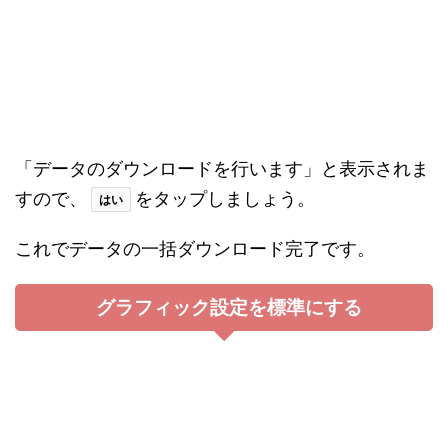
・通信制限がかかっている
・フリーWi-Fiに繋がっている
・機内モードになっている
・モバイル通信のON、OFF確認
・4G、5Gを試す
・Wi-Fiが弱い
Wi-Fiの接続が弱かったり、フリーWi-Fiに繋がって
いると、ひな図書のエラーや不具合が発生する場合
があります。そして外や電車でプレイしている場合