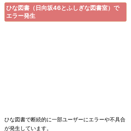
ひな図書（日向坂46とふしぎな図書室）で
エラー発生
ひな図書で断続的に一部ユーザーにエラーや不具合
が発生しています。
・予期しないエラーが発生しました。エラーコー
ド：10012
・サーバーと通信出来ませんでした。
・アプリが正しく起動出来ませんでした。端末の
日付が正しく設定されていない可能性がありま
す。端末の設定を確認してください。
・通信がタイムアウトしました