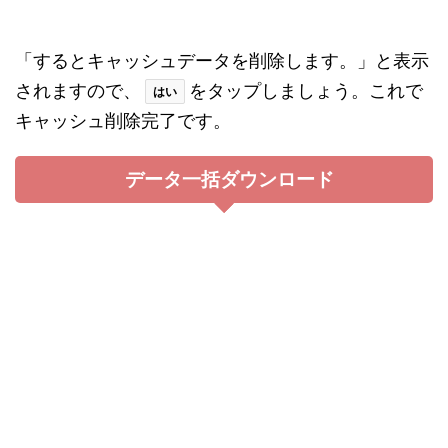
再起動
「iPhone X、Phone 11」
サイドボタン（スリープ／スリープ解除ボタン）
と音量ボタン（上側または下側）を同時に電源を
消すボタンが表示されるまで押し続けます。
電源を消しボタンをスライドして端末の電源を完
全に切ります。サイドボタンをAppleロゴが表示さ
れるまで押し続けます。
「iPhone 8より前」
上部のボタンorサイドボタンを電源を切るボタン
が表示されるまで押し続けます。