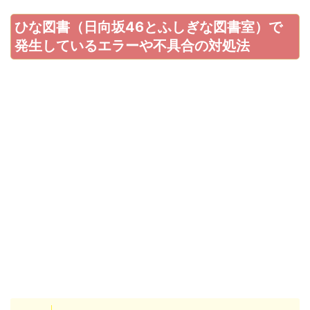
ひな図書のエラーや不具合の対処法は主に上記にな
っております。分類に分けて対処法解説していきま
す。
キャッシュクリア
ひな図書のエラーや不具合が発生する場合は、キャ
ッシュクリアを行いましょう。
まずタイトル画面の
マークをタップしましょ
設定
う。次に
をタップしましょう。
キャッシュクリア