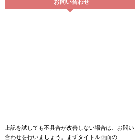
ーションゲーム
です。
その名の通り、プレイヤーはアリ達のリーダーにな
って、アリの生態系を体験しながら彼らの巣穴を拡
張するために開拓していきますが、ただ開拓するだ
けではありません。
うっかりしていると他の虫やアリからの侵略にあっ
てしまうこともあります。
そんなときは育成したあなただけのアリの軍隊で迎
撃しましょう。
（★AD）