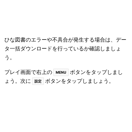
電源を消すボタンをスワイプして電源を完全に切
ります。電源が切れたら、上部のボタン（または
サイドボタン）を再びAppleロゴが表示されるまで
押し続けます。
ひな図書のエラーや不具合が発生する場合は、再起
動を行いましょう。再起動して時間置いてからプレ
イしてみましょう。
時間を置く
ひな図書のエラーや不具合が発生する場合は、時間
を置くこともオススメです。特にアプリ側の不具合