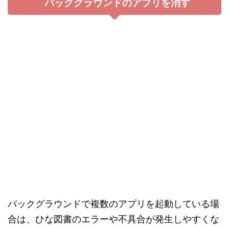
るでしょう。
（★AD）
少女ウォーズのポイント
100万文字越えの大ボリュームオリジナ
ルストーリー。
かわいいキャラクターからクールなキャ
ラクターまで、幅広いタイプの登場キャ
ラを網羅。
登場する美少女たちとの好感度を上げる
と、
特別なイベントが発生。
放置中に資材を収集できたり、キャラク