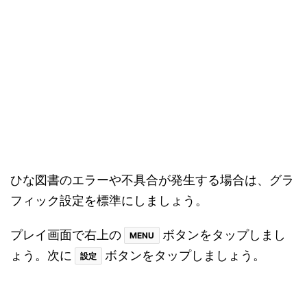
は、気づかないうちに公共のWi-Fiに繋がっている
場合もありますのでよく確認しましょう。
Wi-Fiは
→
から確認出来ます。モバイル
設定
Wi-Fi
通信のON・OFFは下にスワイプすると左側の画像
が表示されますので
から設定できます。
電波マーク
4G、5Gでも不具合が起きる場合は通信制限がかか
っていないか確認しましょう。
バックグラウンドのアプリを消す