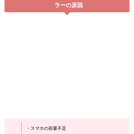
・アクセス集中
・アプリ側の不具合
・スマホの不具合
・通信環境の問題
など
ひな図書のエラーや不具合の主な原因は上記になり
ます。特にエラーの原因はアプリ側が原因の場合が
多いです。
アプリ側も不具合修正を行っているので、今後時間
と共に改善されていくと思われます。
ひな図書（日向坂46とふしぎな図書室）で
発生しているエラーや不具合の対処法