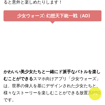
-
game
-
ひな図書
,
エラー
,
不具合
,
重い
comment
メールアドレスが公開されることはありません。
*
が付いてい
る欄は必須項目です