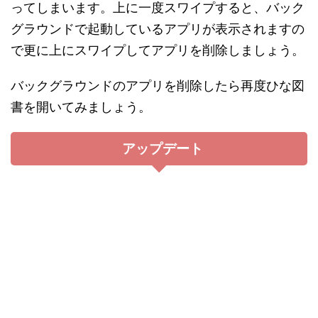
ターたちが入り乱れる派手なオートバト
ルを採用していたりと、ストレスなく楽
しめる要素が満載。
オリジナリティある優雅な和風BGMと
和風ファンタジーの世界感が魅力的。
イベントによっては
ドキドキするサービ
ス満載の展開
も。
本編以外にも、
無料で遊べるパズルや謎
解きなど豊富なミニゲームがたっぷり
で
飽きがこない。
放置系RPGながらボリュームたっぷりのシナリオや
隠しアニメーションやアイテムなど、やり込み要素
も満載の本作。