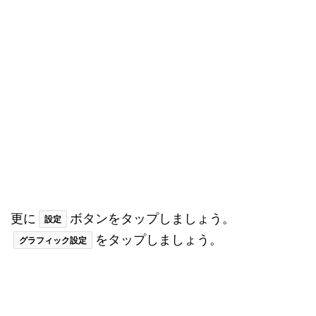
バックグラウンドで複数のアプリを起動している場
合は、ひな図書のエラーや不具合が発生しやすくな
ってしまいます。上に一度スワイプすると、バック
グラウンドで起動しているアプリが表示されますの
で更に上にスワイプしてアプリを削除しましょう。
バックグラウンドのアプリを削除したら再度ひな図