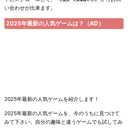
（★AD）
虫が苦手な人が「ゾッ」としてしまう程、
細部まで
表現されたリアルなアリ達を自分だけの軍隊に育成
できる
ザ・アンツは、育成・侵略とプレイヤー次第
で特化するポイントが選べる自由度が高いゲームで
す。
\\follow//