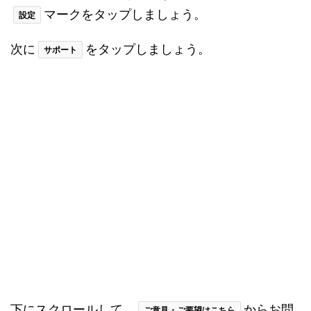
本作の魅力ポイント
リアルなグラフィックで昆虫の生
態系を体験できる
アリ塚を拡張しながら、他のアリ
塚を侵略できる侵略シミュレーシ
ョンな一面も
プレイヤー次第で様々なスタイル
で楽しめる自由度の高さ
様々な種類のアリを育てられるの
で、育成シミュレーションとして
も楽しめる
程よい難易度で飽きがこない