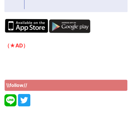
（★AD）
\\follow//