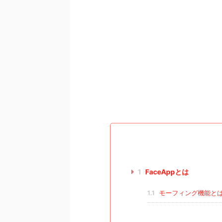
1
FaceAppとは
1.1
モーフィング機能と