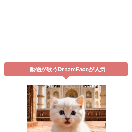
動物が歌うDreamFaceが人気