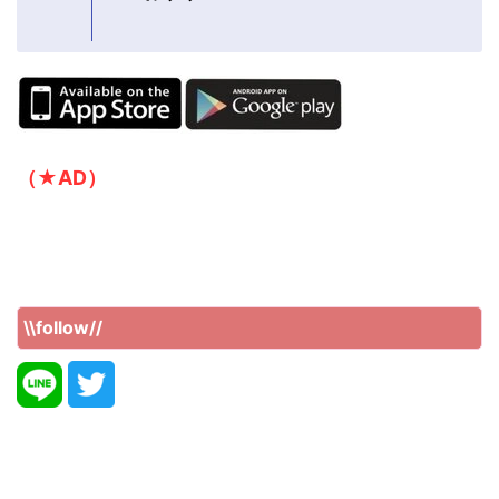
（★AD）
\\follow//