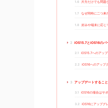
1.6
片方だけでも問題
1.7
なぜ同時に二つ来
1.8
好みや端末に応じ
2
iOS15.7とiOS16
2.1
iOS15.7へのア
2.2
iOS16へのアッ
3
アップデートすること
3.1
iOS16の場合は
3.2
iOS16にアップグ