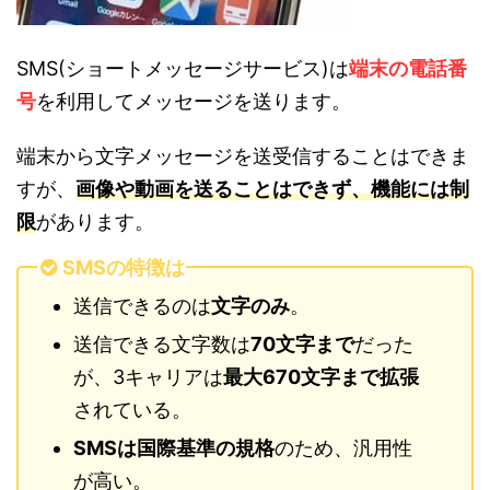
SMS(ショートメッセージサービス)は
端末の電話番
号
を利用してメッセージを送ります。
端末から文字メッセージを送受信することはできま
すが、
画像や動画を送ることはできず、機能には制
限
があります。
SMSの特徴は
送信できるのは
文字のみ
。
送信できる文字数は
70文字まで
だった
が、3キャリアは
最大670文字まで拡張
されている。
SMSは国際基準の規格
のため、汎用性
が高い。