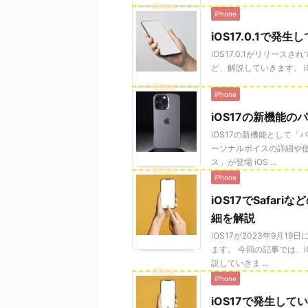
iPhone
iOS17.0.1で
iOS17.0.1がリリース
ど、解説していきます。 iOS1
iPhone
iOS17の新機能
iOS17の新機能として
ーソナルボイスの詳細や使
ス」が登場 iOS ...
iPhone
iOS17でSafa
細を解説
iOS17が2023年9月
ます。 今回の記事では、
説していきま ...
iPhone
iOS17で発生し