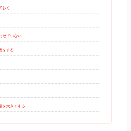
ておく
たせていない
善をする
量を大きくする