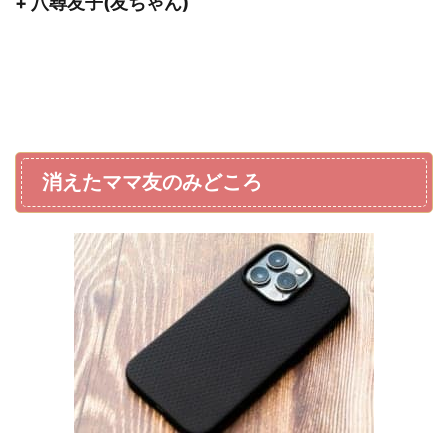
+ 八尋友子(友ちゃん)
消えたママ友のみどころ