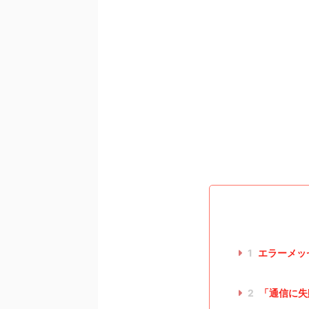
1
エラーメッ
2
「通信に失