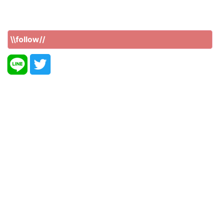
\\follow//