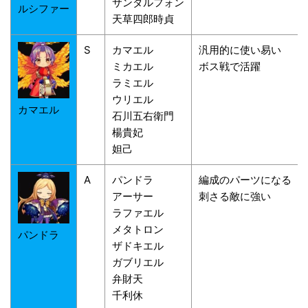
サンダルフォン
ルシファー
天草四郎時貞
S
カマエル
汎用的に使い易い
ミカエル
ボス戦で活躍
ラミエル
ウリエル
カマエル
石川五右衛門
楊貴妃
妲己
A
パンドラ
編成のパーツになる
アーサー
刺さる敵に強い
ラファエル
メタトロン
パンドラ
ザドキエル
ガブリエル
弁財天
千利休