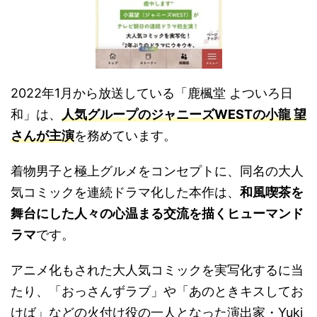
2022年1月から放送している「鹿楓堂 よついろ日
和」は、
人気グループのジャニーズWESTの小龍 望
さんが主演
を務めています。
着物男子と極上グルメをコンセプトに、同名の大人
気コミックを連続ドラマ化した本作は、
和風喫茶を
舞台にした人々の心温まる交流を描くヒューマンド
ラマ
です。
アニメ化もされた大人気コミックを実写化するに当
たり、「おっさんずラブ」や「あのときキスしてお
けば」などの火付け役の一人となった演出家・Yuki