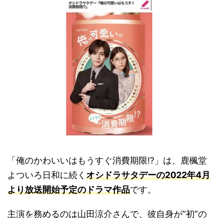
「俺のかわいいはもうすぐ消費期限!?」は、鹿楓堂
よついろ日和に続く
オシドラサタデーの2022年4月
より放送開始予定のドラマ作品
です。
主演を務めるのは山田涼介さんで、彼自身が“初”の