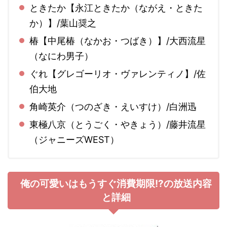
ときたか
【永江ときたか
（ながえ・ときた
か）
】/葉山奨之
椿
【中尾椿
（なかお・つばき）
】/
大西流星
（なにわ男子）
ぐれ
【グレゴーリオ・ヴァレンティノ】/佐
伯大地
角崎英介
（つのざき・えいすけ）/白洲迅
東極八京
（とうごく・やきょう）/
藤井流星
（ジャニーズWEST）
俺の可愛いはもうすぐ消費期限!?の放送内容
と詳細