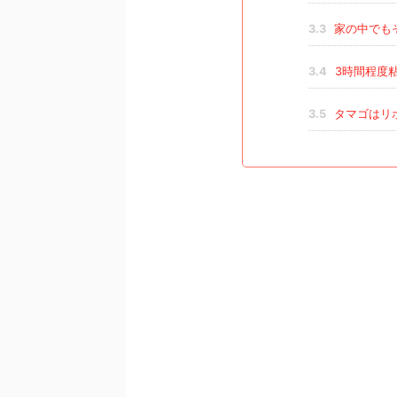
3.3
家の中でも
3.4
3時間程度
3.5
タマゴはリ