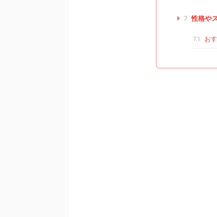
7
性格や
7.1
おす