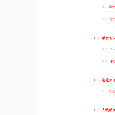
3.1
進化
3.2
な
4
ポケモ
4.1
フレ
4.2
ポ
5
進化ア
5.1
進化
6
人気ポ