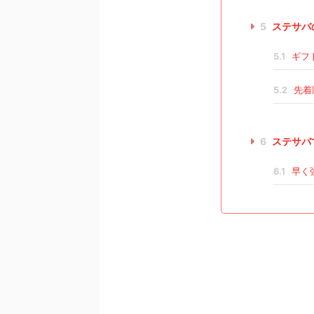
5
ステサバ
5.1
ギフ
5.2
先着
6
ステサバ
6.1
早く