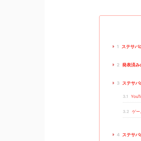
1
ステサバ
2
発表済み
3
ステサバ
3.1
You
3.2
ゲー
4
ステサバ