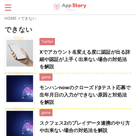
HOME
>
できない
できない
Twitter
Xでアカウント名変える度に認証が出る詳
細や認証が上手く出来ない場合の対処法
を解説
game
モンハンnowのクローズドβテスト応募で
生年月日の入力ができない原因と対処法
を解説
game
スクフェス2のプレイデータ連携のやり方
や出来ない場合の対処法を解説