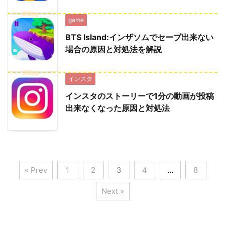
game
BTS Island:インザソムでセーブ出来ない
場合の原因と対処法を解説
インスタ
インスタのストーリーで1分の動画が投稿
出来なくなった原因と対処法
« Prev
1
2
3
4
…
8
Next »