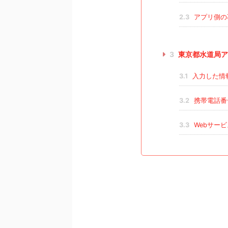
2.3
アプリ側の
3
東京都水道局ア
3.1
入力した情
3.2
携帯電話番
3.3
Webサー