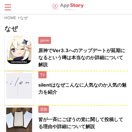
HOME
>
なぜ
なぜ
game
原神でVer3.3へのアップデートが延期に
なるという噂は本当なのか詳細について
解説
TV
silentはなぜこんなに人気なのか人気の魅
力を紹介
芸能
皆が一斉にごぼうの党に関して投稿して
る理由や詳細について解説