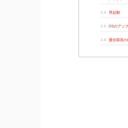
3.4
再起動
3.5
OSのアッ
3.6
通信環境の