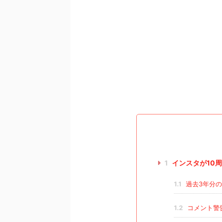
1
インスタが10
1.1
過去3年分
1.2
コメント警