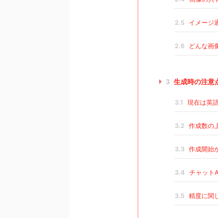
2.5
イメージ
2.6
どんな画
3
生成時の注意
3.1
現在は英語
3.2
作成数の
3.3
作成開始か
3.4
チャットA
3.5
精度に関