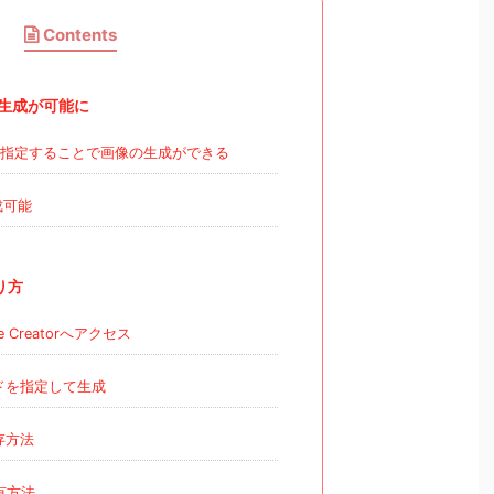
Contents
画像生成が可能に
指定することで画像の生成ができる
成可能
り方
ge Creatorへアクセス
ドを指定して生成
存方法
有方法