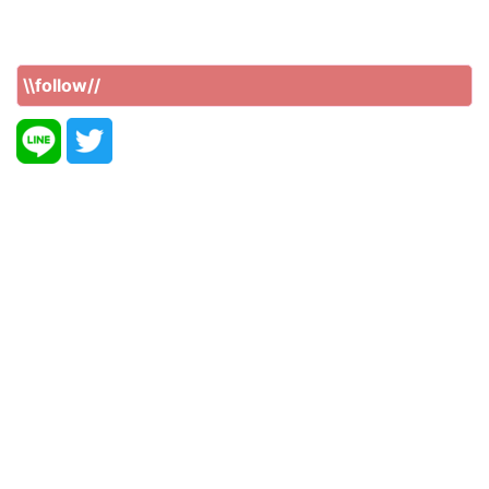
\\follow//