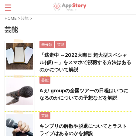
HOME
>
芸能
>
芸能
未分類
芸能
「逃走中 ～2022大晦日 超大型スペシャ
ル(仮)～」をスマホで視聴する方法はある
のかについて解説
芸能
Aぇ! groupの全国ツアーの日程はいつに
なるのかについての予想などを解説
芸能
キンプリの解散や脱退についてとラスト
ライブはあるのかを解説