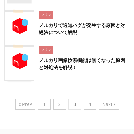
フリマ
メルカリで通知バグが発生する原因と対
処法について解説
フリマ
メルカリ画像検索機能は無くなった原因
と対処法を解説！
« Prev
1
2
3
4
Next »