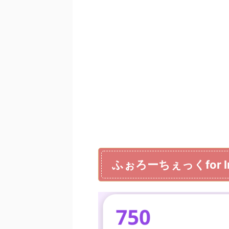
ふぉろーちぇっくfor 