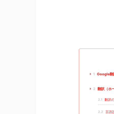
1
Googl
2
翻訳（ホ
2.1
翻訳の
2.2
言語