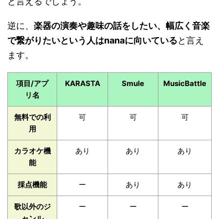
と言えるでしょう。
逆に、
楽器の演奏や趣味の話をしたい、幅広く音楽
で繋がりたいという人はnanaに向いている
と言え
ます。
項目/アプ
KARASTA
Smule
MusicBattle
リ名
無料での利
可
可
可
用
カラオケ機
あり
あり
あり
能
採点機能
ー
あり
あり
歌以外のジ
ー
ー
ー
ャンル