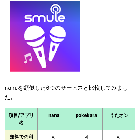
nanaを類似した6つのサービスと比較してみまし
た。
項目/アプリ
nana
pokekara
うたオン
名
無料での利
可
可
可