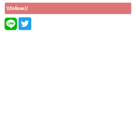
\\follow//